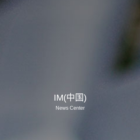
IM(中国)
News Center