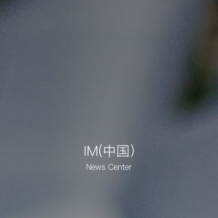
IM(中国)
News Center