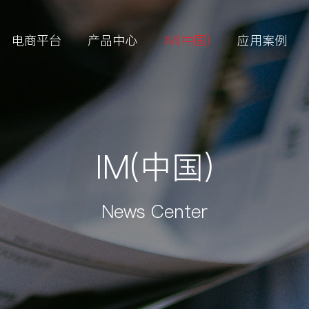
电商平台
产品中心
IM(中国)
应用案例
IM(中国)
News Center