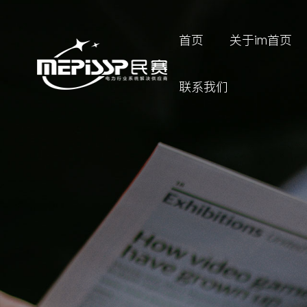
首页
关于im首页
联系我们